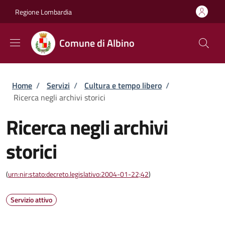
Salta al contenuto principale
Skip to footer content
Regione Lombardia
Comune di Albino
Briciole di pane
Home
/
Servizi
/
Cultura e tempo libero
/
Ricerca negli archivi storici
Ricerca negli archivi
storici
(
urn:nir:stato:decreto.legislativo:2004-01-22;42
)
Servizio attivo