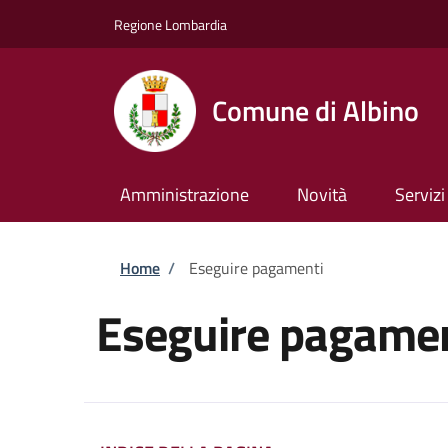
Salta al contenuto principale
Skip to footer content
Regione Lombardia
Comune di Albino
Amministrazione
Novità
Servizi
Briciole di pane
Home
/
Eseguire pagamenti
Eseguire pagamen