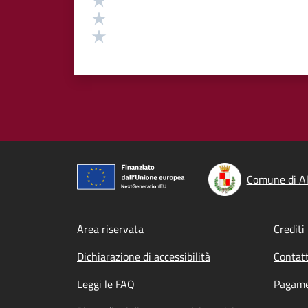
Valuta 2 stelle su 5
Valuta 1 stelle su 5
Comune di Al
Footer menu
Area riservata
Crediti
Dichiarazione di accessibilità
Contatt
Leggi le FAQ
Pagame