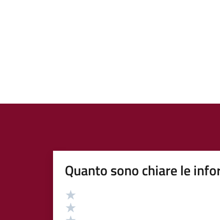
Quanto sono chiare le info
Valutazione
Valuta 5 stelle su 5
Valuta 4 stelle su 5
Valuta 3 stelle su 5