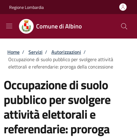
Salta al contenuto principale
Skip to footer content
Regione Lombardia
Comune di Albino
Briciole di pane
Home
/
Servizi
/
Autorizzazioni
/
Occupazione di suolo pubblico per svolgere attività
elettorali e referendarie: proroga della concessione
Occupazione di suolo
pubblico per svolgere
attività elettorali e
referendarie: proroga