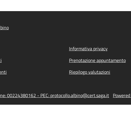
bino
Informativa privacy
i
Prenotazione appuntamento
nti
Riepilogo valutazioni
one: 00224380162 - PEC: protocollo.albino@cert.saga.it
Powered b