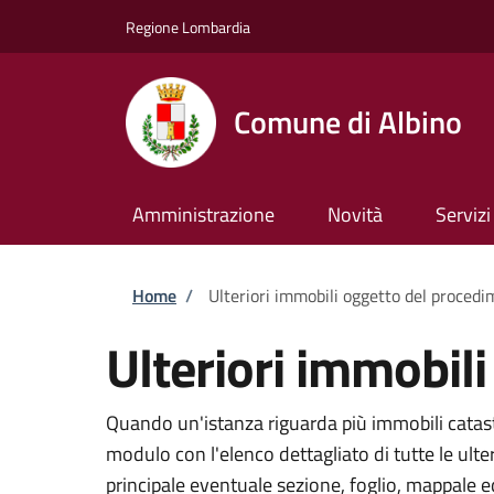
Salta al contenuto principale
Skip to footer content
Regione Lombardia
Comune di Albino
Amministrazione
Novità
Servizi
Briciole di pane
Home
/
Ulteriori immobili oggetto del proced
Ulteriori immobil
Quando un'istanza riguarda più immobili catasta
modulo con l'elenco dettagliato di tutte le ult
principale eventuale sezione, foglio, mappale 