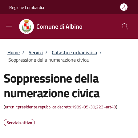
Salta al contenuto principale
Skip to footer content
Regione Lombardia
Comune di Albino
Briciole di pane
Home
/
Servizi
/
Catasto e urbanistica
/
Soppressione della numerazione civica
Soppressione della
numerazione civica
(
urn:nir:presidente.repubblica:decreto:1989-05-30;223~art43
)
Servizio attivo