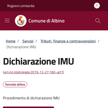
Salta al contenuto principale
Skip to footer content
Regione Lombardia
Comune di Albino
Briciole di pane
Home
/
Servizi
/
Tributi, finanze e contravvenzioni
/
Dichiarazione IMU
Dichiarazione IMU
(
urn:nir:stato:legge:2019-12-27;160~art1
)
Servizio attivo
Procedimento di dichiarazione IMU