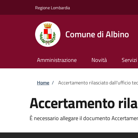
Salta al contenuto principale
Skip to footer content
Regione Lombardia
Comune di Albino
Amministrazione
Novità
Servizi
Briciole di pane
Home
/
Accertamento rilasciato dall'ufficio te
Accertamento rilas
È necessario allegare il documento Accertamento 