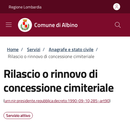
Salta al contenuto principale
Skip to footer content
Regione Lombardia
Comune di Albino
Briciole di pane
Home
/
Servizi
/
Anagrafe e stato civile
/
Rilascio o rinnovo di concessione cimiteriale
Rilascio o rinnovo di
concessione cimiteriale
(
urn:nir:presidente.repubblica:decreto:1990-09-10;285~art90
)
Servizio attivo