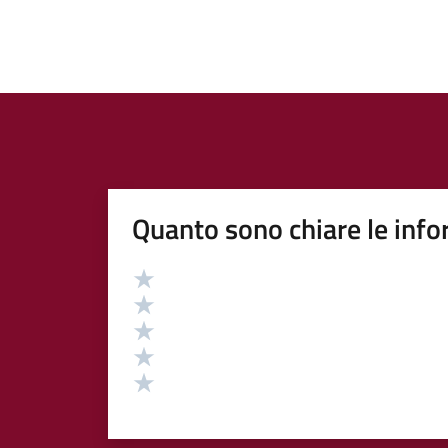
Quanto sono chiare le info
Valutazione
Valuta 5 stelle su 5
Valuta 4 stelle su 5
Valuta 3 stelle su 5
Valuta 2 stelle su 5
Valuta 1 stelle su 5