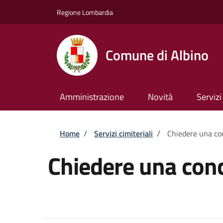
Salta al contenuto principale
Skip to footer content
Regione Lombardia
Comune di Albino
Amministrazione
Novità
Servizi
Briciole di pane
Home
/
Servizi cimiteriali
/
Chiedere una con
Chiedere una conc