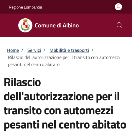
Salta al contenuto principale
Skip to footer content
Regione Lombardia
Comune di Albino
Briciole di pane
Home
/
Servizi
/
Mobilità e trasporti
/
Rilascio dell'autorizzazione per il transito con automezzi
pesanti nel centro abitato
Rilascio
dell'autorizzazione per il
transito con automezzi
pesanti nel centro abitato