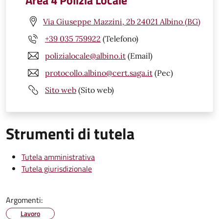
Area 4 Polizia Locale
Via Giuseppe Mazzini, 2b 24021 Albino (BG)
+39 035 759922
(Telefono)
polizialocale@albino.it
(Email)
protocollo.albino@cert.saga.it
(Pec)
Sito web
(Sito web)
Strumenti di tutela
Tutela amministrativa
Tutela giurisdizionale
Argomenti:
Lavoro