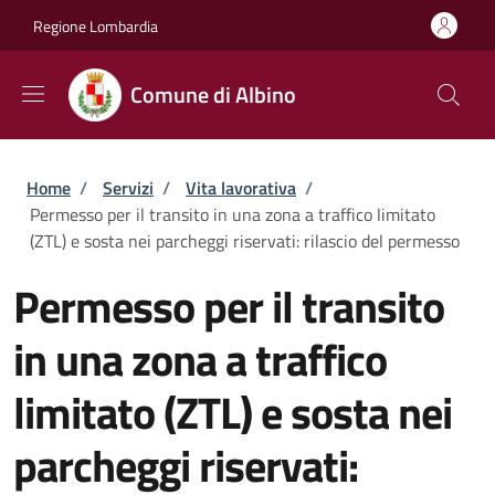
Salta al contenuto principale
Skip to footer content
Regione Lombardia
Comune di Albino
Briciole di pane
Home
/
Servizi
/
Vita lavorativa
/
Permesso per il transito in una zona a traffico limitato
(ZTL) e sosta nei parcheggi riservati: rilascio del permesso
Permesso per il transito
in una zona a traffico
limitato (ZTL) e sosta nei
parcheggi riservati: