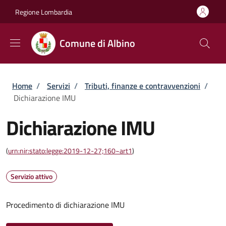
Salta al contenuto principale
Skip to footer content
Regione Lombardia
Comune di Albino
Briciole di pane
Home
/
Servizi
/
Tributi, finanze e contravvenzioni
/
Dichiarazione IMU
Dichiarazione IMU
(
urn:nir:stato:legge:2019-12-27;160~art1
)
Servizio attivo
Procedimento di dichiarazione IMU