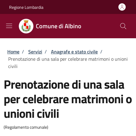
Salta al contenuto principale
Skip to footer content
Regione Lombardia
Comune di Albino
Briciole di pane
Home
/
Servizi
/
Anagrafe e stato civile
/
Prenotazione di una sala per celebrare matrimoni o unioni
civili
Prenotazione di una sala
per celebrare matrimoni o
unioni civili
(Regolamento comunale)