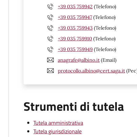
+39 035 759942
(Telefono)
+39 035 759947
(Telefono)
+39 035 759943
(Telefono)
+39 035 759910
(Telefono)
+39 035 759949
(Telefono)
anagrafe@albino.it
(Email)
protocollo.albino@cert.saga.it
(Pec
Strumenti di tutela
Tutela amministrativa
Tutela giurisdizionale