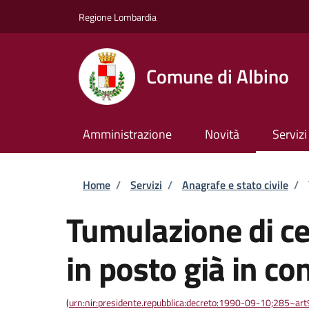
Salta al contenuto principale
Skip to footer content
Regione Lombardia
Comune di Albino
Amministrazione
Novità
Servizi
Briciole di pane
Home
/
Servizi
/
Anagrafe e stato civile
/
Tumulazione di cen
in posto già in c
(
urn:nir:presidente.repubblica:decreto:1990-09-10;285~ar