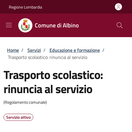
Salta al contenuto principale
Skip to footer content
Regione Lombardia
Comune di Albino
Briciole di pane
Home
/
Servizi
/
Educazione e formazione
/
Trasporto scolastico: rinuncia al servizio
Trasporto scolastico:
rinuncia al servizio
(Regolamento comunale)
Servizio attivo