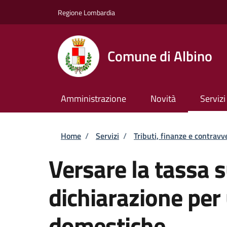
Salta al contenuto principale
Skip to footer content
Regione Lombardia
Comune di Albino
Amministrazione
Novità
Servizi
Briciole di pane
Home
/
Servizi
/
Tributi, finanze e contravv
Versare la tassa su
dichiarazione per
domestiche