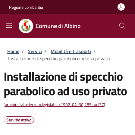
Salta al contenuto principale
Skip to footer content
Regione Lombardia
Comune di Albino
Briciole di pane
Home
/
Servizi
/
Mobilità e trasporti
/
Installazione di specchio parabolico ad uso privato
Installazione di specchio
parabolico ad uso privato
(
urn:nir:stato:decreto.legislativo:1992-04-30;285~art37
)
Servizio attivo