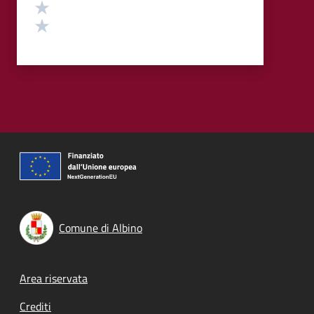
Valuta 2 stelle su 5
Valuta 1 stelle su 5
Comune di Albino
Footer menu
Area riservata
Crediti