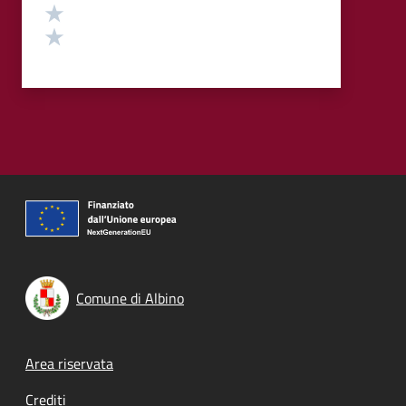
Valuta 2 stelle su 5
Valuta 1 stelle su 5
Comune di Albino
Footer menu
Area riservata
Crediti