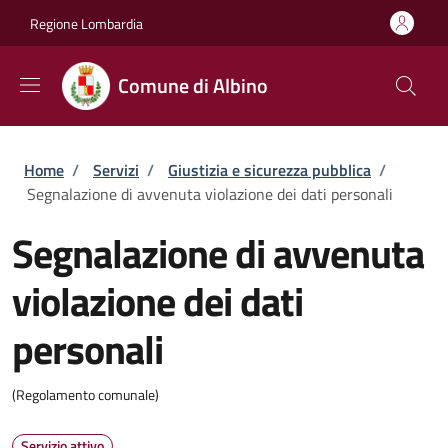
Salta al contenuto principale
Skip to footer content
Regione Lombardia
Comune di Albino
Briciole di pane
Home
/
Servizi
/
Giustizia e sicurezza pubblica
/
Segnalazione di avvenuta violazione dei dati personali
Segnalazione di avvenuta
violazione dei dati
personali
(Regolamento comunale)
Servizio attivo