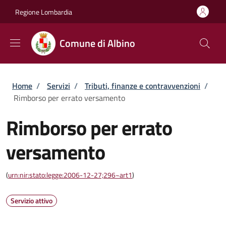
Salta al contenuto principale
Skip to footer content
Regione Lombardia
Comune di Albino
Briciole di pane
Home
/
Servizi
/
Tributi, finanze e contravvenzioni
/
Rimborso per errato versamento
Rimborso per errato
versamento
(
urn:nir:stato:legge:2006-12-27;296~art1
)
Servizio attivo