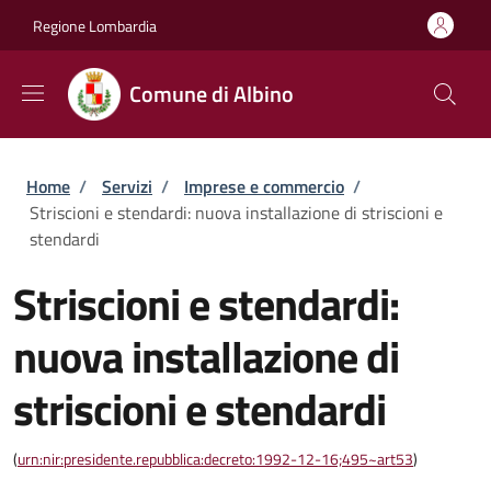
Salta al contenuto principale
Skip to footer content
Regione Lombardia
Comune di Albino
Briciole di pane
Home
/
Servizi
/
Imprese e commercio
/
Striscioni e stendardi: nuova installazione di striscioni e
stendardi
Striscioni e stendardi:
nuova installazione di
striscioni e stendardi
(
urn:nir:presidente.repubblica:decreto:1992-12-16;495~art53
)