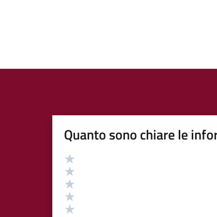
Quanto sono chiare le info
Valutazione
Valuta 5 stelle su 5
Valuta 4 stelle su 5
Valuta 3 stelle su 5
Valuta 2 stelle su 5
Valuta 1 stelle su 5