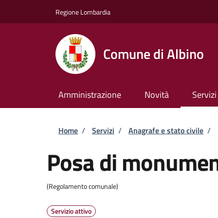
Salta al contenuto principale
Skip to footer content
Regione Lombardia
Comune di Albino
Amministrazione
Novità
Servizi
Briciole di pane
Home
/
Servizi
/
Anagrafe e stato civile
/
Posa di monument
(Regolamento comunale)
Servizio attivo