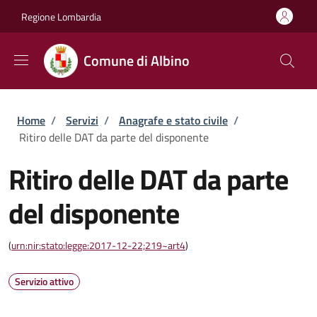
Salta al contenuto principale
Skip to footer content
Regione Lombardia
Comune di Albino
Briciole di pane
Home
/
Servizi
/
Anagrafe e stato civile
/
Ritiro delle DAT da parte del disponente
Ritiro delle DAT da parte
del disponente
(
urn:nir:stato:legge:2017-12-22;219~art4
)
Servizio attivo