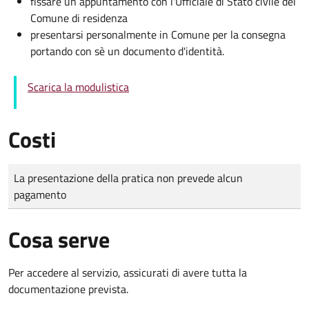
fissare un appuntamento con l'Ufficiale di Stato civile del
Comune di residenza
presentarsi personalmente in Comune per la consegna
portando con sè un documento d'identità.
Scarica la modulistica
Costi
Tipo di pagamento
Importo
La presentazione della pratica non prevede alcun
pagamento
Cosa serve
Per accedere al servizio, assicurati di avere tutta la
documentazione prevista.