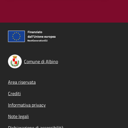
Comune di Albino
Footer menu
Area riservata
Crediti
Informativa privacy
Note legali
Dichiarazione di accessibilità