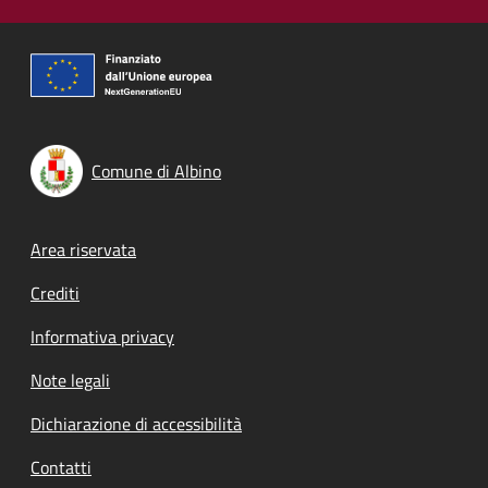
Comune di Albino
Footer menu
Area riservata
Crediti
Informativa privacy
Note legali
Dichiarazione di accessibilità
Contatti