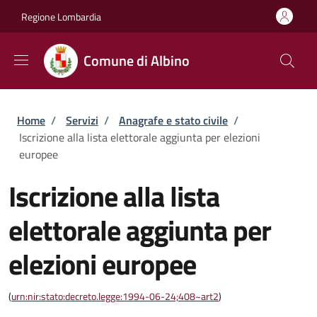
Salta al contenuto principale
Skip to footer content
Regione Lombardia
Comune di Albino
Briciole di pane
Home
/
Servizi
/
Anagrafe e stato civile
/
Iscrizione alla lista elettorale aggiunta per elezioni
europee
Iscrizione alla lista
elettorale aggiunta per
elezioni europee
(
urn:nir:stato:decreto.legge:1994-06-24;408~art2
)