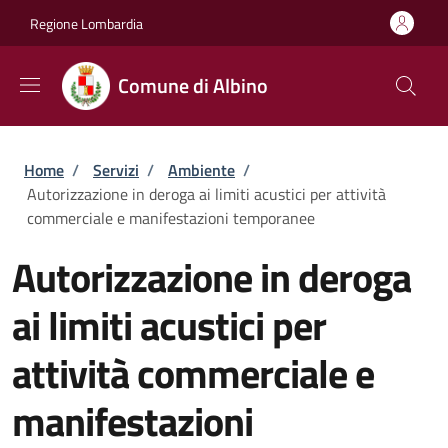
Salta al contenuto principale
Skip to footer content
Regione Lombardia
Comune di Albino
Briciole di pane
Home
/
Servizi
/
Ambiente
/
Autorizzazione in deroga ai limiti acustici per attività
commerciale e manifestazioni temporanee
Autorizzazione in deroga
ai limiti acustici per
attività commerciale e
manifestazioni