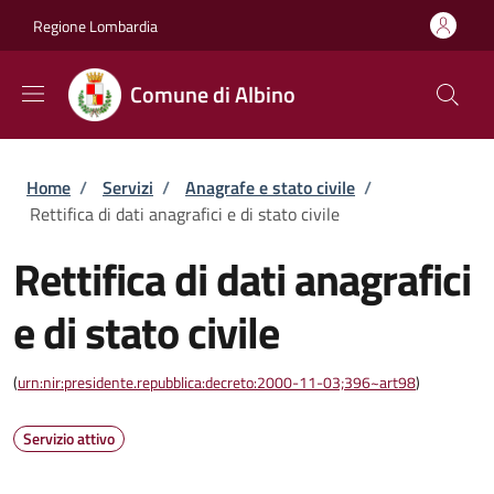
Salta al contenuto principale
Skip to footer content
Regione Lombardia
Comune di Albino
Briciole di pane
Home
/
Servizi
/
Anagrafe e stato civile
/
Rettifica di dati anagrafici e di stato civile
Rettifica di dati anagrafici
e di stato civile
(
urn:nir:presidente.repubblica:decreto:2000-11-03;396~art98
)
Servizio attivo