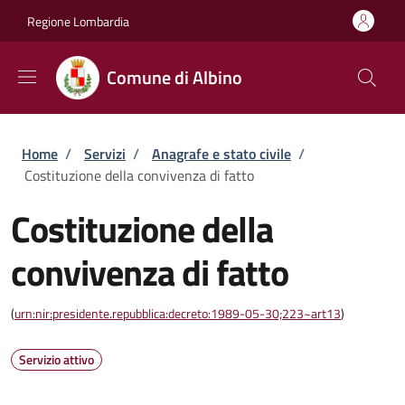
Salta al contenuto principale
Skip to footer content
Regione Lombardia
Comune di Albino
Briciole di pane
Home
/
Servizi
/
Anagrafe e stato civile
/
Costituzione della convivenza di fatto
Costituzione della
convivenza di fatto
(
urn:nir:presidente.repubblica:decreto:1989-05-30;223~art13
)
Servizio attivo