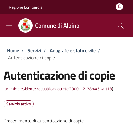
Salta al contenuto principale
Skip to footer content
Regione Lombardia
Comune di Albino
Briciole di pane
Home
/
Servizi
/
Anagrafe e stato civile
/
Autenticazione di copie
Autenticazione di copie
(
urn:nir:presidente.repubblica:decreto:2000-12-28;445~art18
)
Servizio attivo
Procedimento di autenticazione di copie