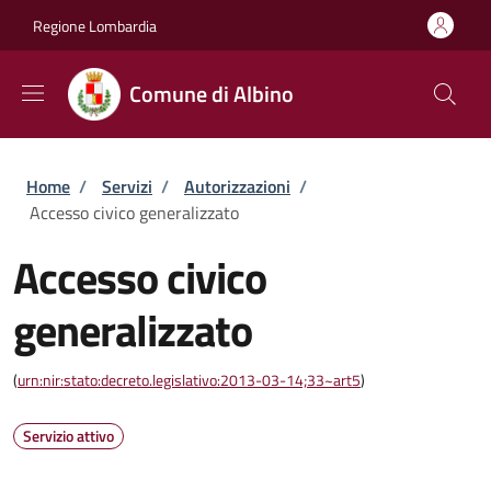
Salta al contenuto principale
Skip to footer content
Regione Lombardia
Comune di Albino
Briciole di pane
Home
/
Servizi
/
Autorizzazioni
/
Accesso civico generalizzato
Accesso civico
generalizzato
(
urn:nir:stato:decreto.legislativo:2013-03-14;33~art5
)
Servizio attivo