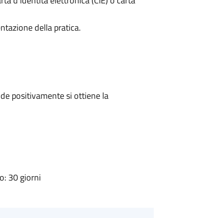
rta d’identità elettronica (CIE) o carta
ntazione della pratica.
e positivamente si ottiene la
: 30 giorni