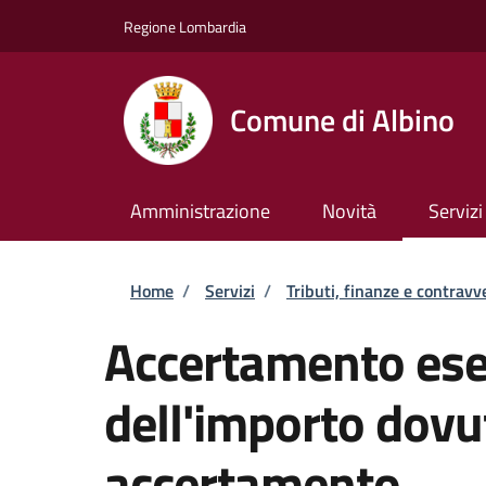
Salta al contenuto principale
Skip to footer content
Regione Lombardia
Comune di Albino
Amministrazione
Novità
Servizi
Briciole di pane
Home
/
Servizi
/
Tributi, finanze e contravv
Accertamento esec
dell'importo dovu
accertamento