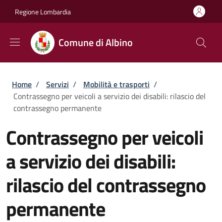
Salta al contenuto principale
Skip to footer content
Regione Lombardia
Comune di Albino
Briciole di pane
Home
/
Servizi
/
Mobilità e trasporti
/
Contrassegno per veicoli a servizio dei disabili: rilascio del
contrassegno permanente
Contrassegno per veicoli
a servizio dei disabili:
rilascio del contrassegno
permanente