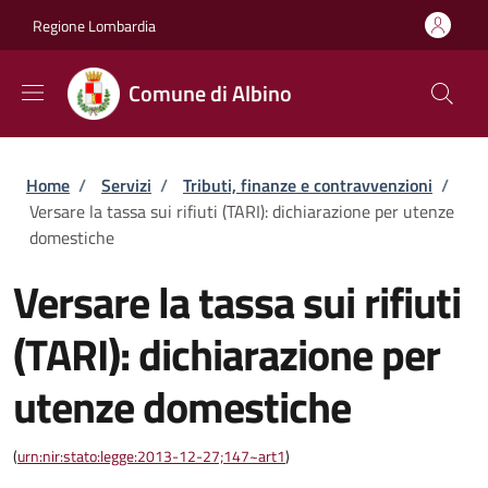
Salta al contenuto principale
Skip to footer content
Regione Lombardia
Comune di Albino
Briciole di pane
Home
/
Servizi
/
Tributi, finanze e contravvenzioni
/
Versare la tassa sui rifiuti (TARI): dichiarazione per utenze
domestiche
Versare la tassa sui rifiuti
(TARI): dichiarazione per
utenze domestiche
(
urn:nir:stato:legge:2013-12-27;147~art1
)