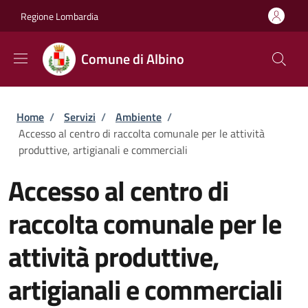
Salta al contenuto principale
Skip to footer content
Regione Lombardia
Comune di Albino
Briciole di pane
Home
/
Servizi
/
Ambiente
/
Accesso al centro di raccolta comunale per le attività
produttive, artigianali e commerciali
Accesso al centro di
raccolta comunale per le
attività produttive,
artigianali e commerciali