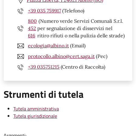
Piazza Libertà, 1 24021 Albino (BG)
+39 035 759917
(Telefono)
800
(Numero verde Servizi Comunali S.r.l.
452
per segnalazione di disservizi nel
616
ritiro rifiuti o nella pulizia delle strade)
ecologia@albino.it
(Email)
protocollo.albino@cert.saga.it
(Pec)
+39 035751215
(Centro di Raccolta)
Strumenti di tutela
Tutela amministrativa
Tutela giurisdizionale
Argomenti: