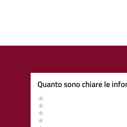
Quanto sono chiare le info
Valutazione
Valuta 5 stelle su 5
Valuta 4 stelle su 5
Valuta 3 stelle su 5
Valuta 2 stelle su 5