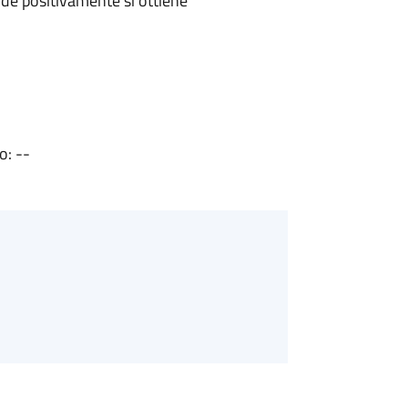
de positivamente si ottiene
o: --