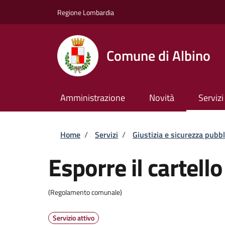
Salta al contenuto principale
Skip to footer content
Regione Lombardia
Comune di Albino
Amministrazione
Novità
Servizi
Briciole di pane
Home
/
Servizi
/
Giustizia e sicurezza pubbl
Esporre il cartello
(Regolamento comunale)
Servizio attivo