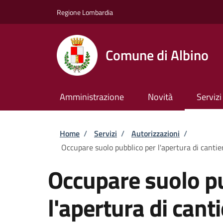
Salta al contenuto principale
Skip to footer content
Regione Lombardia
Comune di Albino
Amministrazione
Novità
Servizi
Briciole di pane
Home
/
Servizi
/
Autorizzazioni
/
Occupare suolo pubblico per l'apertura di cantieri
Occupare suolo pu
l'apertura di cant