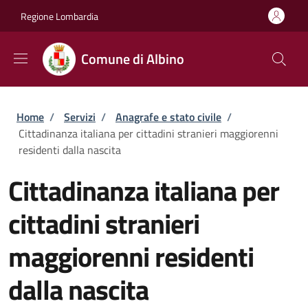
Salta al contenuto principale
Skip to footer content
Regione Lombardia
Comune di Albino
Briciole di pane
Home
/
Servizi
/
Anagrafe e stato civile
/
Cittadinanza italiana per cittadini stranieri maggiorenni
residenti dalla nascita
Cittadinanza italiana per
cittadini stranieri
maggiorenni residenti
dalla nascita