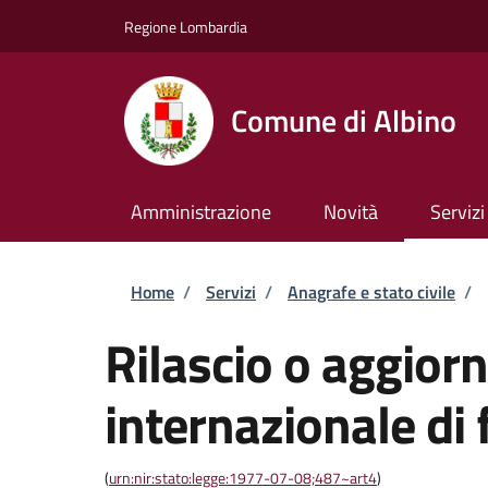
Salta al contenuto principale
Skip to footer content
Regione Lombardia
Comune di Albino
Amministrazione
Novità
Servizi
Briciole di pane
Home
/
Servizi
/
Anagrafe e stato civile
/
Rilascio o aggior
internazionale di 
(
urn:nir:stato:legge:1977-07-08;487~art4
)