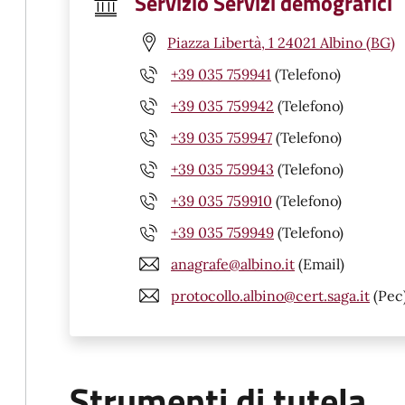
Servizio Servizi demografici
Piazza Libertà, 1 24021 Albino (BG)
+39 035 759941
(Telefono)
+39 035 759942
(Telefono)
+39 035 759947
(Telefono)
+39 035 759943
(Telefono)
+39 035 759910
(Telefono)
+39 035 759949
(Telefono)
anagrafe@albino.it
(Email)
protocollo.albino@cert.saga.it
(Pec
Strumenti di tutela