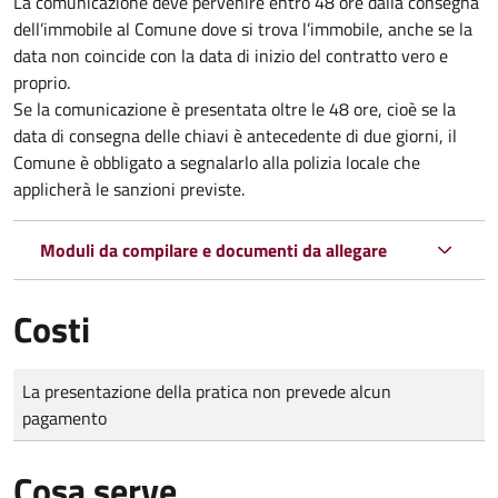
La comunicazione deve pervenire
entro 48 ore
dalla consegna
dell’immobile al Comune dove si trova l’immobile, anche se la
data non coincide con la data di inizio del contratto vero e
proprio.
Se la comunicazione è presentata oltre le 48 ore, cioè se la
data di consegna delle chiavi è antecedente di due giorni, il
Comune è obbligato a segnalarlo alla polizia locale che
applicherà le sanzioni previste.
Moduli da compilare e documenti da allegare
Costi
Tipo di pagamento
Importo
La presentazione della pratica non prevede alcun
pagamento
Cosa serve