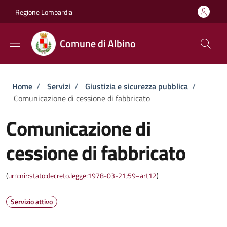
Salta al contenuto principale
Skip to footer content
Regione Lombardia
Comune di Albino
Briciole di pane
Home
/
Servizi
/
Giustizia e sicurezza pubblica
/
Comunicazione di cessione di fabbricato
Comunicazione di
cessione di fabbricato
(
urn:nir:stato:decreto.legge:1978-03-21;59~art12
)
Servizio attivo