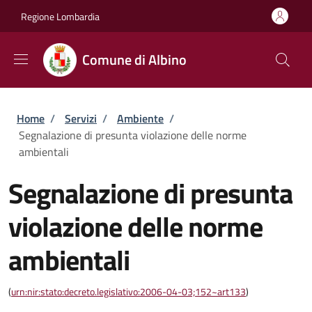
Salta al contenuto principale
Skip to footer content
Regione Lombardia
Comune di Albino
Briciole di pane
Home
/
Servizi
/
Ambiente
/
Segnalazione di presunta violazione delle norme
ambientali
Segnalazione di presunta
violazione delle norme
ambientali
(
urn:nir:stato:decreto.legislativo:2006-04-03;152~art133
)