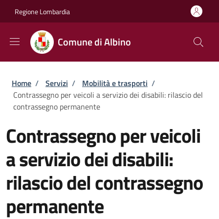
Salta al contenuto principale
Skip to footer content
Regione Lombardia
Comune di Albino
Briciole di pane
Home
/
Servizi
/
Mobilità e trasporti
/
Contrassegno per veicoli a servizio dei disabili: rilascio del
contrassegno permanente
Contrassegno per veicoli
a servizio dei disabili:
rilascio del contrassegno
permanente