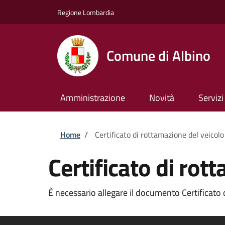
Salta al contenuto principale
Skip to footer content
Regione Lombardia
Comune di Albino
Amministrazione
Novità
Servizi
Briciole di pane
Home
/
Certificato di rottamazione del veicolo
Certificato di rot
È necessario allegare il documento Certificato d