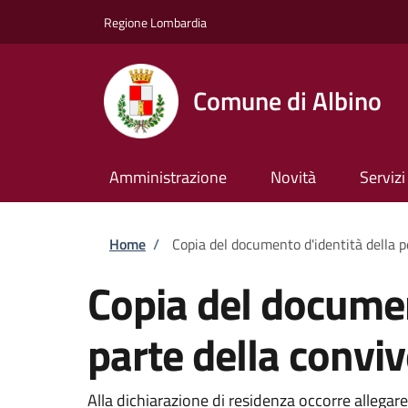
Salta al contenuto principale
Skip to footer content
Regione Lombardia
Comune di Albino
Amministrazione
Novità
Servizi
Briciole di pane
Home
/
Copia del documento d'identità della 
Copia del documen
parte della convi
Alla dichiarazione di residenza occorre allegare