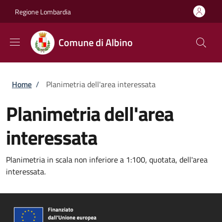
Salta al contenuto principale
Skip to footer content
Regione Lombardia
Comune di Albino
Briciole di pane
Home
/
Planimetria dell'area interessata
Planimetria dell'area
interessata
Planimetria in scala non inferiore a 1:100, quotata, dell'area
interessata.