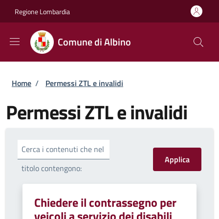
Salta al contenuto principale
Skip to footer content
Regione Lombardia
Comune di Albino
Briciole di pane
Home
/
Permessi ZTL e invalidi
Permessi ZTL e invalidi
Cerca i contenuti che nel
titolo contengono:
Chiedere il contrassegno per
veicoli a servizio dei disabili