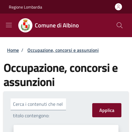
Salta al contenuto principale
Skip to footer content
Regione Lombardia
Comune di Albino
Briciole di pane
Home
/
Occupazione, concorsi e assunzioni
Occupazione, concorsi e
assunzioni
Cerca i contenuti che nel
titolo contengono: