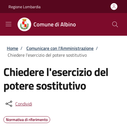
Salta al contenuto principale
Skip to footer content
Regione Lombardia
Comune di Albino
Briciole di pane
Home
/
Comunicare con l'Amministrazione
/
Chiedere l'esercizio del potere sostitutivo
Chiedere l'esercizio del
potere sostitutivo
Condividi
Normativa di riferimento