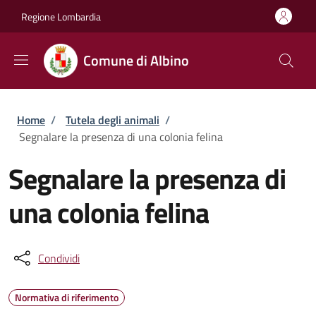
Salta al contenuto principale
Skip to footer content
Regione Lombardia
Comune di Albino
Briciole di pane
Home
/
Tutela degli animali
/
Segnalare la presenza di una colonia felina
Segnalare la presenza di
una colonia felina
Condividi
Normativa di riferimento