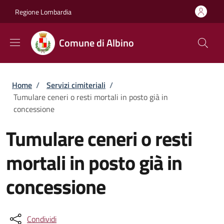
Salta al contenuto principale
Skip to footer content
Regione Lombardia
Comune di Albino
Briciole di pane
Home
/
Servizi cimiteriali
/
Tumulare ceneri o resti mortali in posto già in
concessione
Tumulare ceneri o resti
mortali in posto già in
concessione
Condividi