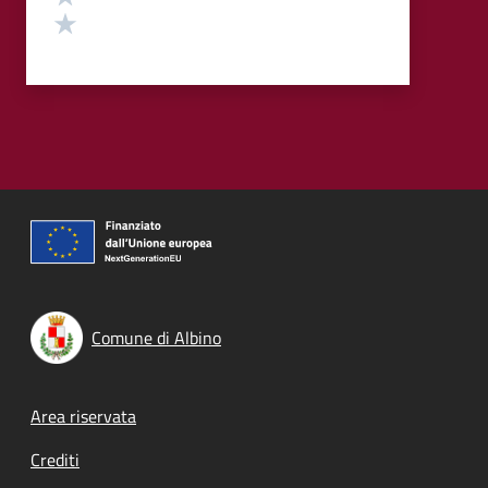
Valuta 1 stelle su 5
Comune di Albino
Footer menu
Area riservata
Crediti