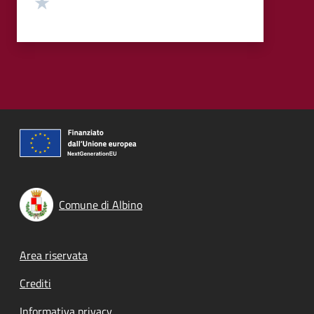
Valuta 1 stelle su 5
Comune di Albino
Footer menu
Area riservata
Crediti
Informativa privacy