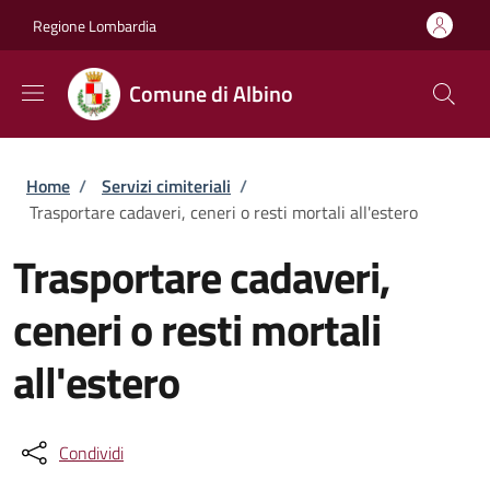
Salta al contenuto principale
Skip to footer content
Regione Lombardia
Comune di Albino
Briciole di pane
Home
/
Servizi cimiteriali
/
Trasportare cadaveri, ceneri o resti mortali all'estero
Trasportare cadaveri,
ceneri o resti mortali
all'estero
Condividi