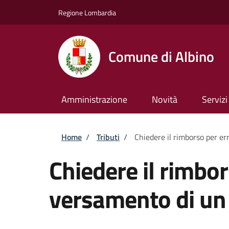
Salta al contenuto principale
Skip to footer content
Regione Lombardia
Comune di Albino
Amministrazione
Novità
Servizi
Briciole di pane
Home
/
Tributi
/
Chiedere il rimborso per er
Chiedere il rimbor
versamento di un 