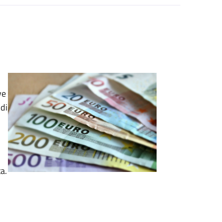
ve
di
a.