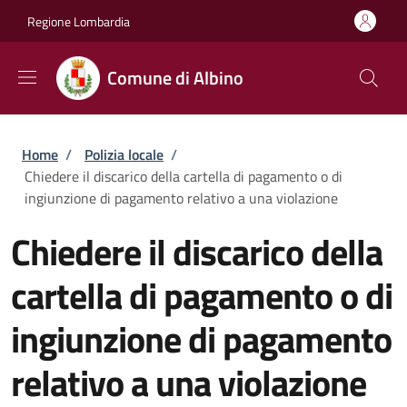
Salta al contenuto principale
Skip to footer content
Regione Lombardia
Comune di Albino
Briciole di pane
Home
/
Polizia locale
/
Chiedere il discarico della cartella di pagamento o di
ingiunzione di pagamento relativo a una violazione
Chiedere il discarico della
cartella di pagamento o di
ingiunzione di pagamento
relativo a una violazione